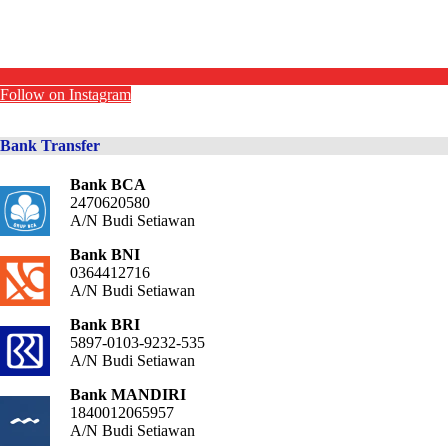
Follow on Instagram
Bank Transfer
Bank BCA
2470620580
A/N Budi Setiawan
Bank BNI
0364412716
A/N Budi Setiawan
Bank BRI
5897-0103-9232-535
A/N Budi Setiawan
Bank MANDIRI
1840012065957
A/N Budi Setiawan