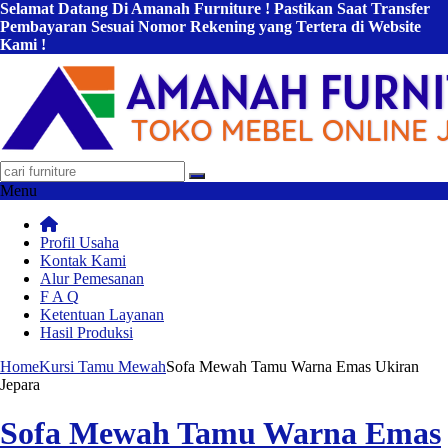
Selamat Datang Di Amanah Furniture ! Pastikan Saat Transfer
Pembayaran Sesuai Nomor Rekening yang Tertera di Website
Kami !
Menu
Profil Usaha
Kontak Kami
Alur Pemesanan
F A Q
Ketentuan Layanan
Hasil Produksi
Home
Kursi Tamu Mewah
Sofa Mewah Tamu Warna Emas Ukiran
Jepara
Sofa Mewah Tamu Warna Emas