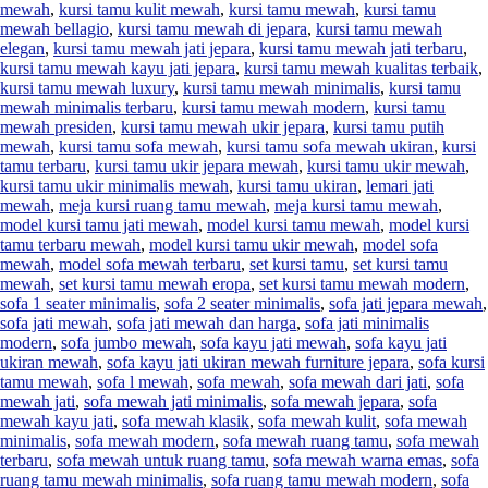
mewah
,
kursi tamu kulit mewah
,
kursi tamu mewah
,
kursi tamu
mewah bellagio
,
kursi tamu mewah di jepara
,
kursi tamu mewah
elegan
,
kursi tamu mewah jati jepara
,
kursi tamu mewah jati terbaru
,
kursi tamu mewah kayu jati jepara
,
kursi tamu mewah kualitas terbaik
,
kursi tamu mewah luxury
,
kursi tamu mewah minimalis
,
kursi tamu
mewah minimalis terbaru
,
kursi tamu mewah modern
,
kursi tamu
mewah presiden
,
kursi tamu mewah ukir jepara
,
kursi tamu putih
mewah
,
kursi tamu sofa mewah
,
kursi tamu sofa mewah ukiran
,
kursi
tamu terbaru
,
kursi tamu ukir jepara mewah
,
kursi tamu ukir mewah
,
kursi tamu ukir minimalis mewah
,
kursi tamu ukiran
,
lemari jati
mewah
,
meja kursi ruang tamu mewah
,
meja kursi tamu mewah
,
model kursi tamu jati mewah
,
model kursi tamu mewah
,
model kursi
tamu terbaru mewah
,
model kursi tamu ukir mewah
,
model sofa
mewah
,
model sofa mewah terbaru
,
set kursi tamu
,
set kursi tamu
mewah
,
set kursi tamu mewah eropa
,
set kursi tamu mewah modern
,
sofa 1 seater minimalis
,
sofa 2 seater minimalis
,
sofa jati jepara mewah
,
sofa jati mewah
,
sofa jati mewah dan harga
,
sofa jati minimalis
modern
,
sofa jumbo mewah
,
sofa kayu jati mewah
,
sofa kayu jati
ukiran mewah
,
sofa kayu jati ukiran mewah furniture jepara
,
sofa kursi
tamu mewah
,
sofa l mewah
,
sofa mewah
,
sofa mewah dari jati
,
sofa
mewah jati
,
sofa mewah jati minimalis
,
sofa mewah jepara
,
sofa
mewah kayu jati
,
sofa mewah klasik
,
sofa mewah kulit
,
sofa mewah
minimalis
,
sofa mewah modern
,
sofa mewah ruang tamu
,
sofa mewah
terbaru
,
sofa mewah untuk ruang tamu
,
sofa mewah warna emas
,
sofa
ruang tamu mewah minimalis
,
sofa ruang tamu mewah modern
,
sofa