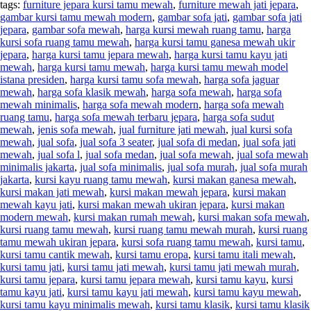
tags:
furniture jepara kursi tamu mewah
,
furniture mewah jati jepara
,
gambar kursi tamu mewah modern
,
gambar sofa jati
,
gambar sofa jati
jepara
,
gambar sofa mewah
,
harga kursi mewah ruang tamu
,
harga
kursi sofa ruang tamu mewah
,
harga kursi tamu ganesa mewah ukir
jepara
,
harga kursi tamu jepara mewah
,
harga kursi tamu kayu jati
mewah
,
harga kursi tamu mewah
,
harga kursi tamu mewah model
istana presiden
,
harga kursi tamu sofa mewah
,
harga sofa jaguar
mewah
,
harga sofa klasik mewah
,
harga sofa mewah
,
harga sofa
mewah minimalis
,
harga sofa mewah modern
,
harga sofa mewah
ruang tamu
,
harga sofa mewah terbaru jepara
,
harga sofa sudut
mewah
,
jenis sofa mewah
,
jual furniture jati mewah
,
jual kursi sofa
mewah
,
jual sofa
,
jual sofa 3 seater
,
jual sofa di medan
,
jual sofa jati
mewah
,
jual sofa l
,
jual sofa medan
,
jual sofa mewah
,
jual sofa mewah
minimalis jakarta
,
jual sofa minimalis
,
jual sofa murah
,
jual sofa murah
jakarta
,
kursi kayu ruang tamu mewah
,
kursi makan ganesa mewah
,
kursi makan jati mewah
,
kursi makan mewah jepara
,
kursi makan
mewah kayu jati
,
kursi makan mewah ukiran jepara
,
kursi makan
modern mewah
,
kursi makan rumah mewah
,
kursi makan sofa mewah
,
kursi ruang tamu mewah
,
kursi ruang tamu mewah murah
,
kursi ruang
tamu mewah ukiran jepara
,
kursi sofa ruang tamu mewah
,
kursi tamu
,
kursi tamu cantik mewah
,
kursi tamu eropa
,
kursi tamu itali mewah
,
kursi tamu jati
,
kursi tamu jati mewah
,
kursi tamu jati mewah murah
,
kursi tamu jepara
,
kursi tamu jepara mewah
,
kursi tamu kayu
,
kursi
tamu kayu jati
,
kursi tamu kayu jati mewah
,
kursi tamu kayu mewah
,
kursi tamu kayu minimalis mewah
,
kursi tamu klasik
,
kursi tamu klasik