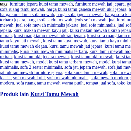
tags:
furniture jepara kursi tamu mewah
,
furniture mewah jati jepara
,
g
sofa ruang tamu mewah
,
harga kursi tamu ganesa mewah ukir jepara
,
h
harga kursi tamu sofa mewah
,
harga sofa jaguar mewah
,
harga sofa kl
terbaru jepara
,
harga sofa sudut mewah
,
jenis sofa mewah
,
jual furnitu
mewah
,
jual sofa mewah minimalis jakarta
,
jual sofa minimalis
,
jual so
jepara
,
kursi makan mewah kayu jati
,
kursi makan mewah ukiran jepar
murah
,
kursi ruang tamu mewah ukiran jepara
,
kursi sofa ruang tamu
tamu kayu jati mewah
,
kursi tamu kayu mewah
,
kursi tamu kayu mini
kursi tamu mewah elegan
,
kursi tamu mewah jati jepara
,
kursi tamu me
minimalis
,
kursi tamu mewah minimalis terbaru
,
kursi tamu mewah mo
ukiran
,
kursi tamu ukir jepara mewah
,
kursi tamu ukir mewah
,
kursi t
kursi tamu mewah
,
model kursi tamu terbaru mewah
,
model kursi tam
minimalis
,
sofa 2 seater minimalis
,
sofa jati jepara mewah
,
sofa jati m
jati ukiran mewah furniture jepara
,
sofa kursi tamu mewah
,
sofa l mew
klasik
,
sofa mewah kulit
,
sofa mewah minimalis
,
sofa mewah modern
,
modern
,
sofa ruang tamu mewah warna putih
,
tempat jual sofa
,
toko ku
Produk lain
Kursi Tamu Mewah