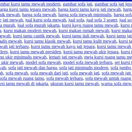
ambar kursi tamu mewah modern
,
gambar sofa jati
,
gambar sofa jati jep
arga kursi tamu jepara mewah
,
harga kursi tamu kayu jati mewah
,
harg
asik mewah
,
harga sofa mewah
,
harga sofa mewah minimalis
,
harga so
re jati mewah
,
jual kursi sofa mewah
,
jual sofa
,
jual sofa 3 seater
,
jual s
fa murah
,
jual sofa murah jakarta
,
kursi kayu ruang tamu mewah
,
kursi
a
,
kursi makan modern mewah
,
kursi makan rumah mewah
,
kursi mak
 mewah
,
kursi tamu cantik mewah
,
kursi tamu itali mewah
,
kursi tamu ja
malis mewah
,
kursi tamu klasik mewah
,
kursi tamu kulit mewah
,
kursi 
wah jati terbaru
,
kursi tamu mewah kayu jati jepara
,
kursi tamu mewah k
dern
,
kursi tamu mewah presiden
,
kursi tamu mewah ukir jepara
,
kursi
amu ukir minimalis mewah
,
lemari jati mewah
,
meja kursi ruang tamu m
u ukir mewah
,
model sofa mewah
,
model sofa mewah terbaru
,
set kurs
ewah
,
sofa jati mewah dan harga
,
sofa jati minimalis modern
,
sofa jumb
ah
,
sofa mewah
,
sofa mewah dari jati
,
sofa mewah jati
,
sofa mewah jati
sofa mewah ruang tamu
,
sofa mewah terbaru
,
sofa mewah untuk ruang
rsi tamu mewah di jakarta
,
ukuran kursi tamu mewah
,
warna sofa mew