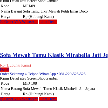
Kirim Detail atau ScreenShot Gambar
Kode
MFJ-091
Nama Barang
Sofa Tamu Ukir Mewah Putih Emas Duco
Harga
Rp (Hubungi Kami)
Order VIA WhatsApp
Lihat Detail
Sofa Mewah Tamu Klasik Mirabella Jati J
Rp (Hubungi Kami)
Detail
Order Sekarang » Telpon/WhatsApp : 081-229-525-525
Kirim Detail atau ScreenShot Gambar
Kode
MFJ-108
Nama Barang
Sofa Mewah Tamu Klasik Mirabella Jati Jepara
Harga
Rp (Hubungi Kami)
Order VIA WhatsApp
Lihat Detail