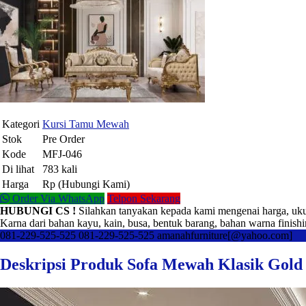
Kategori
Kursi Tamu Mewah
Stok
Pre Order
Kode
MFJ-046
Di lihat
783 kali
Harga
Rp (Hubungi Kami)
Order Via WhatsApp
Telpon Sekarang
HUBUNGI CS !
Silahkan tanyakan kepada kami mengenai harga, uku
Karna dari bahan kayu, kain, busa, bentuk barang, bahan warna finishi
081-229-525-525
081-229-525-525
amanahfurniture[@yahoo.com]
Deskripsi Produk Sofa Mewah Klasik Gold