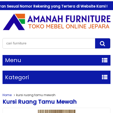
uai Nomor Rekening yang Tertera di Website Kami !
Se
Menu
Kategori
Home
kursi ruang tamu mewah
Kursi Ruang Tamu Mewah