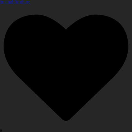
amanahfurniture
0