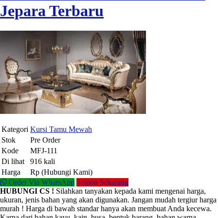
Jepara Terbaru
Kategori
Kursi Tamu Mewah
Stok
Pre Order
Kode
MFJ-111
Di lihat
916 kali
Harga
Rp (Hubungi Kami)
Order Via WhatsApp
Telpon Sekarang
HUBUNGI CS !
Silahkan tanyakan kepada kami mengenai harga,
ukuran, jenis bahan yang akan digunakan. Jangan mudah tergiur harga
murah ! Harga di bawah standar hanya akan membuat Anda kecewa.
Karna dari bahan kayu, kain, busa, bentuk barang, bahan warna