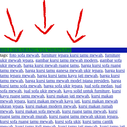
BELI SEKARANG VIA WHATSAPP
tags:
foto sofa mewah
,
furniture jepara kursi tamu mewah
,
furniture
ukir mewah jepara
,
gambar kursi tamu mewah modern
,
gambar sofa
ukir mewah
,
harga kursi mewah ruang tamu
,
harga kursi sofa ruang
tamu mewah
,
harga kursi tamu ganesa mewah ukir jepara
,
harga kursi
tamu jepara mewah
,
harga kursi tamu kayu jati mewah
,
harga kursi
tamu mewah
,
harga kursi tamu mewah model istana presiden
,
harga
kursi tamu sofa mewah
,
harga sofa ukir jepara
,
jual sofa medan
,
jual
sofa mewah
,
jual sofa ukir mewah
,
kayu solid untuk furniture
,
kursi
kayu ruang tamu mewah
,
kursi makan jati mewah
,
kursi makan
mewah jepara
,
kursi makan mewah kayu jati
,
kursi makan mewah
ukiran jepara
,
kursi makan modern mewah
,
kursi makan rumah
mewah
,
kursi makan sofa mewah
,
kursi ruang tamu mewah
,
kursi
ruang tamu mewah murah
,
kursi ruang tamu mewah ukiran jepara
,
kursi sofa ruang tamu mewah
,
kursi sofa ukir
,
kursi tamu cantik
mewah
,
kursi tamu itali mewah
,
kursi tamu jati mewah
,
kursi tamu jati