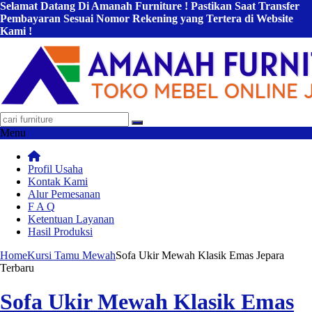
Selamat Datang Di Amanah Furniture ! Pastikan Saat Transfer
Pembayaran Sesuai Nomor Rekening yang Tertera di Website
Kami !
Menu
Profil Usaha
Kontak Kami
Alur Pemesanan
F A Q
Ketentuan Layanan
Hasil Produksi
Home
Kursi Tamu Mewah
Sofa Ukir Mewah Klasik Emas Jepara
Terbaru
Sofa Ukir Mewah Klasik Emas