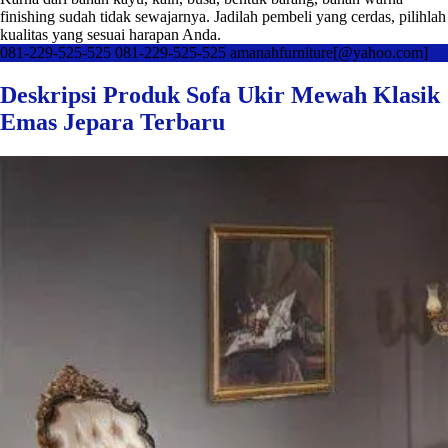
finishing sudah tidak sewajarnya. Jadilah pembeli yang cerdas, pilihlah
kualitas yang sesuai harapan Anda.
081-229-525-525
081-229-525-525
amanahfurniture[@yahoo.com]
Deskripsi Produk Sofa Ukir Mewah Klasik
Emas Jepara Terbaru