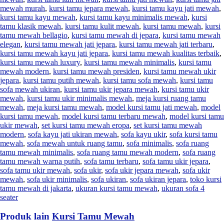
mewah murah
,
kursi tamu jepara mewah
,
kursi tamu kayu jati mewah
,
kursi tamu kayu mewah
,
kursi tamu kayu minimalis mewah
,
kursi
tamu klasik mewah
,
kursi tamu kulit mewah
,
kursi tamu mewah
,
kursi
tamu mewah bellagio
,
kursi tamu mewah di jepara
,
kursi tamu mewah
elegan
,
kursi tamu mewah jati jepara
,
kursi tamu mewah jati terbaru
,
kursi tamu mewah kayu jati jepara
,
kursi tamu mewah kualitas terbaik
,
kursi tamu mewah luxury
,
kursi tamu mewah minimalis
,
kursi tamu
mewah modern
,
kursi tamu mewah presiden
,
kursi tamu mewah ukir
jepara
,
kursi tamu putih mewah
,
kursi tamu sofa mewah
,
kursi tamu
sofa mewah ukiran
,
kursi tamu ukir jepara mewah
,
kursi tamu ukir
mewah
,
kursi tamu ukir minimalis mewah
,
meja kursi ruang tamu
mewah
,
meja kursi tamu mewah
,
model kursi tamu jati mewah
,
model
kursi tamu mewah
,
model kursi tamu terbaru mewah
,
model kursi tamu
ukir mewah
,
set kursi tamu mewah eropa
,
set kursi tamu mewah
modern
,
sofa kayu jati ukiran mewah
,
sofa kayu ukir
,
sofa kursi tamu
mewah
,
sofa mewah untuk ruang tamu
,
sofa minimalis
,
sofa ruang
tamu mewah minimalis
,
sofa ruang tamu mewah modern
,
sofa ruang
tamu mewah warna putih
,
sofa tamu terbaru
,
sofa tamu ukir jepara
,
sofa tamu ukir mewah
,
sofa ukir
,
sofa ukir jepara mewah
,
sofa ukir
mewah
,
sofa ukir minimalis
,
sofa ukiran
,
sofa ukiran jepara
,
toko kursi
tamu mewah di jakarta
,
ukuran kursi tamu mewah
,
ukuran sofa 4
seater
Produk lain
Kursi Tamu Mewah