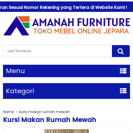
uai Nomor Rekening yang Tertera di Website Kami !
Se
Menu
Kategori
Home
kursi makan rumah mewah
Kursi Makan Rumah Mewah