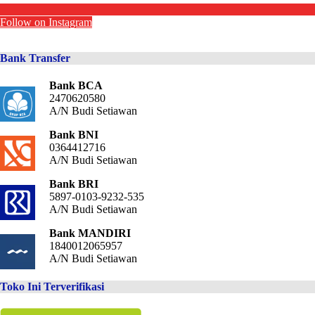
Follow on Instagram
Bank Transfer
Bank BCA
2470620580
A/N Budi Setiawan
Bank BNI
0364412716
A/N Budi Setiawan
Bank BRI
5897-0103-9232-535
A/N Budi Setiawan
Bank MANDIRI
1840012065957
A/N Budi Setiawan
Toko Ini Terverifikasi