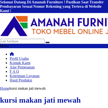
Selamat Datang Di Amanah Furniture ! Pastikan Saat Transfer
Pembayaran Sesuai Nomor Rekening yang Tertera di Website
Kami !
Menu
Profil Usaha
Kontak Kami
Alur Pemesanan
F A Q
Ketentuan Layanan
Hasil Produksi
Home
kursi makan jati mewah
kursi makan jati mewah