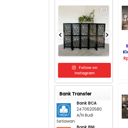
Kl
R
Follow on
Instagram
Bank Transfer
Bank BCA
2470620580
A/N Budi
Setiawan
Bank BNI