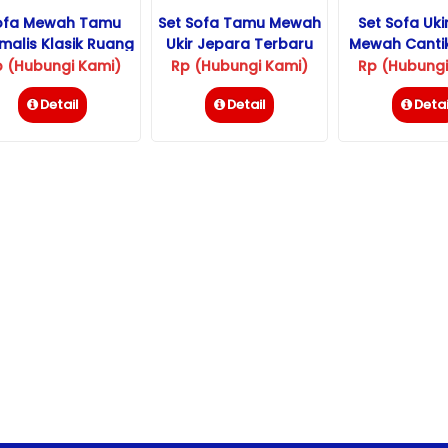
ofa Mewah Tamu
Set Sofa Tamu Mewah
Set Sofa Uk
imalis Klasik Ruang
Ukir Jepara Terbaru
Mewah Cantik
Kecil
Klasik
p (Hubungi Kami)
Rp (Hubungi Kami)
Rp (Hubungi
Detail
Detail
Detai