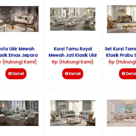
Sofa Ukir Mewah
Kursi Tamu Royal
Set Kursi Ta
asik Emas Jepara
Mewah Jati Klasik Ukir
Klasik Prabu S
Terbaru
Jepara
Ukir Ja
p (Hubungi Kami)
Rp (Hubungi Kami)
Rp (Hubungi
Detail
Detail
Detai