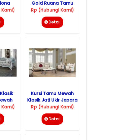
elona
Gold Ruang Tamu
u
Elegan
 Kami)
Rp (Hubungi Kami)
l
Detail
Klasik
Kursi Tamu Mewah
Mewah
Klasik Jati Ukir Jepara
para
 Kami)
Rp (Hubungi Kami)
l
Detail