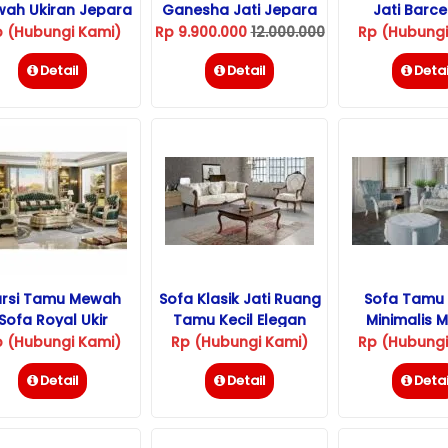
ah Ukiran Jepara
Ganesha Jati Jepara
Jati Barc
Model Klasik
Terbar
p (Hubungi Kami)
Rp 9.900.000
12.000.000
Rp (Hubungi
Detail
Detail
Detai
ursi Tamu Mewah
Sofa Klasik Jati Ruang
Sofa Tamu 
Sofa Royal Ukir
Tamu Kecil Elegan
Minimalis 
Jepara
Elegan Je
p (Hubungi Kami)
Rp (Hubungi Kami)
Rp (Hubungi
Detail
Detail
Detai