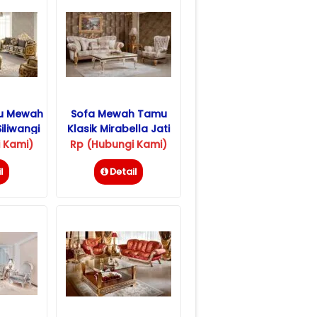
mu Mewah
Sofa Mewah Tamu
iliwangi
Klasik Mirabella Jati
ti
Jepara
 Kami)
Rp (Hubungi Kami)
l
Detail