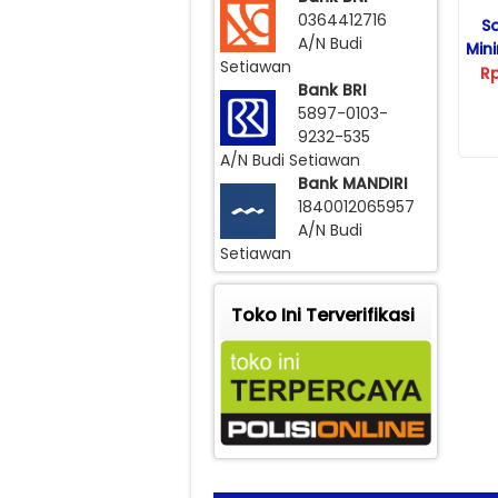
0364412716
S
A/N Budi
Min
Setiawan
R
Bank BRI
5897-0103-
9232-535
A/N Budi Setiawan
Bank MANDIRI
1840012065957
A/N Budi
Setiawan
Toko Ini Terverifikasi