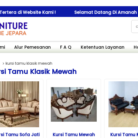
di Website Kami !
Selamat Datang Di Amanah Furniture
mi
Alur Pemesanan
F A Q
Ketentuan Layanan
H
kursi tamu klasik mewah
rsi Tamu Klasik Mewah
si Tamu Sofa Jati
Kursi Tamu Mewah
Kursi Tamu