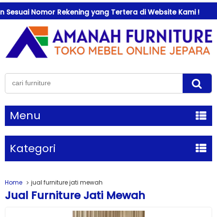
i Nomor Rekening yang Tertera di Website Kami !
Sel
Menu
Kategori
Home
jual furniture jati mewah
Jual Furniture Jati Mewah