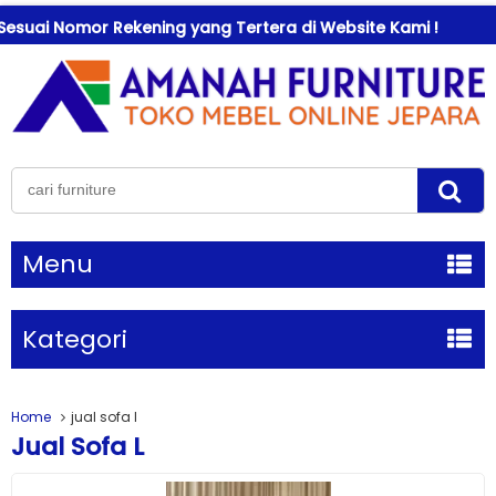
Nomor Rekening yang Tertera di Website Kami !
Selama
Menu
Kategori
Home
jual sofa l
Jual Sofa L