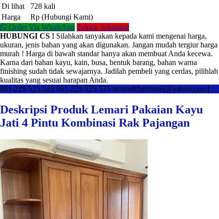
Di lihat
728 kali
Harga
Rp (Hubungi Kami)
Order Via WhatsApp
Telpon Sekarang
HUBUNGI CS !
Silahkan tanyakan kepada kami mengenai harga,
ukuran, jenis bahan yang akan digunakan. Jangan mudah tergiur harga
murah ! Harga di bawah standar hanya akan membuat Anda kecewa.
Karna dari bahan kayu, kain, busa, bentuk barang, bahan warna
finishing sudah tidak sewajarnya. Jadilah pembeli yang cerdas, pilihlah
kualitas yang sesuai harapan Anda.
081-229-525-525
081-229-525-525
amanahfurniture[@yahoo.com]
Deskripsi Produk Lemari Pakaian Kayu
Jati 4 Pintu Kombinasi Rak Pajangan