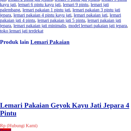
kayu jati
,
lemari 6 pintu kayu jati
,
lemari 9 pintu
,
lemari jati
palembang
,
lemari pakaian 1 pintu jati
,
lemari pakaian 3 pintu jati
jepara
,
lemari pakaian 4 pintu kayu jati
,
lemari pakaian jati
,
lemari
pakaian jati 4 pintu
,
lemari pakaian jati 5 pintu
,
lemari pakaian jati
jepara
,
lemari pakaian jati minimalis
,
model lemari pakaian jati jepara
,
toko lemari jati terdekat
Produk lain
Lemari Pakaian
Lemari Pakaian Geyok Kayu Jati Jepara 4
Pintu
Rp (Hubungi Kami)
Detail