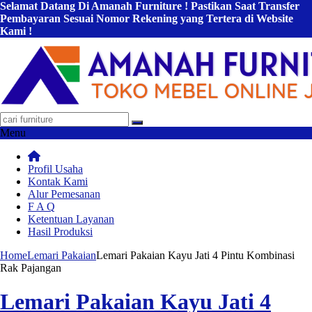
Selamat Datang Di Amanah Furniture ! Pastikan Saat Transfer
Pembayaran Sesuai Nomor Rekening yang Tertera di Website
Kami !
Menu
Profil Usaha
Kontak Kami
Alur Pemesanan
F A Q
Ketentuan Layanan
Hasil Produksi
Home
Lemari Pakaian
Lemari Pakaian Kayu Jati 4 Pintu Kombinasi
Rak Pajangan
Lemari Pakaian Kayu Jati 4