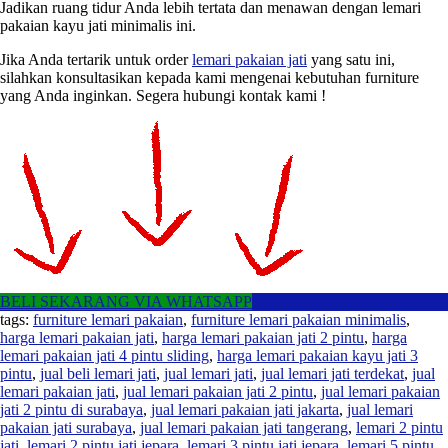
Jadikan ruang tidur Anda lebih tertata dan menawan dengan lemari
pakaian kayu jati minimalis ini.
Jika Anda tertarik untuk order
lemari pakaian jati
yang satu ini,
silahkan konsultasikan kepada kami mengenai kebutuhan furniture
yang Anda inginkan. Segera hubungi kontak kami !
BELI SEKARANG VIA WHATSAPP
tags:
furniture lemari pakaian
,
furniture lemari pakaian minimalis
,
harga lemari pakaian jati
,
harga lemari pakaian jati 2 pintu
,
harga
lemari pakaian jati 4 pintu sliding
,
harga lemari pakaian kayu jati 3
pintu
,
jual beli lemari jati
,
jual lemari jati
,
jual lemari jati terdekat
,
jual
lemari pakaian jati
,
jual lemari pakaian jati 2 pintu
,
jual lemari pakaian
jati 2 pintu di surabaya
,
jual lemari pakaian jati jakarta
,
jual lemari
pakaian jati surabaya
,
jual lemari pakaian jati tangerang
,
lemari 2 pintu
jati
,
lemari 2 pintu jati jepara
,
lemari 3 pintu jati jepara
,
lemari 5 pintu