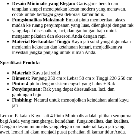
Desain Minimalis yang Elegan:
Garis-garis bersih dan
tampilan simpel menciptakan kesan modern yang menawan,
cocok untuk berbagai gaya dekorasi kamar tidur.
Fungsionalitas Maksimal:
Empat pintu memberikan akses
mudah ke ruang penyimpanan yang luas, dilengkapi dengan rak
yang dapat disesuaikan, laci, dan gantungan baju untuk
mengatur pakaian dan aksesori Anda dengan rapi.
Material Berkualitas Tinggi:
Kayu jati solid yang digunakan
menjamin kekuatan dan ketahanan lemari, menjadikannya
investasi jangka panjang untuk rumah Anda.
Spesifikasi Produk:
Material:
Kayu jati solid
Dimensi:
Panjang 250 cm x Lebar 50 cm x Tinggi 220-250 cm
Pintu:
4 pintu dengan sistem engsel yang halus + Rak
Penyimpanan:
Rak yang dapat disesuaikan, laci, dan
gantungan baju
Finishing:
Natural untuk menonjolkan keindahan alami kayu
jati
Lemari Pakaian Kayu Jati 4 Pintu Minimalis adalah pilihan sempurna
bagi Anda yang menghargai keindahan, fungsionalitas, dan kualitas.
Dengan desain minimalis yang elegan dan material kayu jati yang
awet, lemari ini akan menjadi pusat perhatian di kamar tidur Anda.