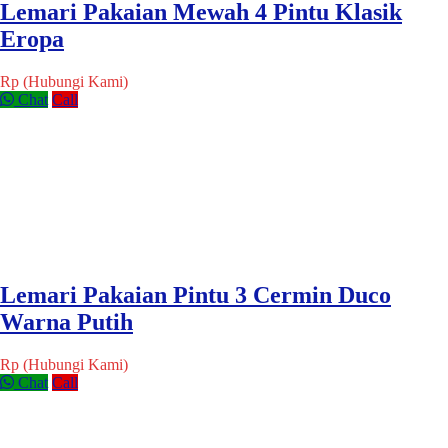
Lemari Pakaian Mewah 4 Pintu Klasik
Eropa
Rp (Hubungi Kami)
Chat
Call
Lemari Pakaian Pintu 3 Cermin Duco
Warna Putih
Rp (Hubungi Kami)
Chat
Call