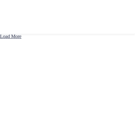
Load More