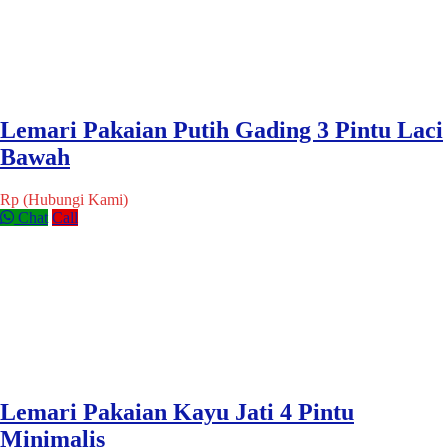
Lemari Pakaian Putih Gading 3 Pintu Laci
Bawah
Rp (Hubungi Kami)
Chat
Call
Lemari Pakaian Kayu Jati 4 Pintu
Minimalis