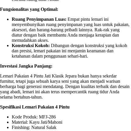
Fungsionalitas yang Optimal:
Ruang Penyimpanan Luas:
Empat pintu lemari ini
menyembunyikan ruang penyimpanan yang luas untuk pakaian,
aksesori, dan barang-barang pribadi lainnya. Rak-rak yang
diatur dengan baik membantu Anda menjaga kerapian dan
memudahkan akses.
Konstruksi Kokoh:
Dibangun dengan konstruksi yang kokoh
dan presisi, lemari pakaian ini menjamin keamanan dan
ketahanan dalam penggunaan sehari-hari.
Investasi Jangka Panjang:
Lemari Pakaian 4 Pintu Jati Klasik Jepara bukan hanya sekedar
furnitur, tetapi juga sebuah karya seni yang akan menjadi warisan
berharga bagi generasi mendatang. Dengan kualitas terbaik dan desain
yang abadi, lemari ini akan terus mempercantik ruang tidur Anda
selama bertahun-tahun.
Spesifikasi Lemari Pakaian 4 Pintu
Kode Produk: MFJ-286
Material: Kayu Jati/Mahoni
Finishing: Natural Salak