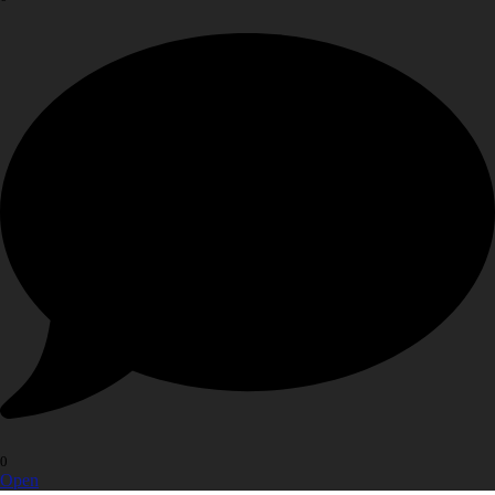
0
Open