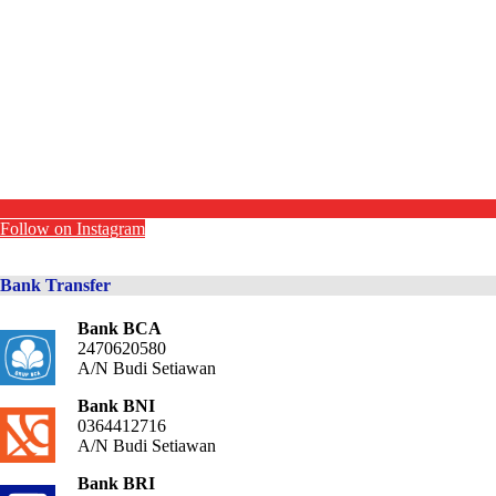
Follow on Instagram
Bank Transfer
Bank BCA
2470620580
A/N Budi Setiawan
Bank BNI
0364412716
A/N Budi Setiawan
Bank BRI