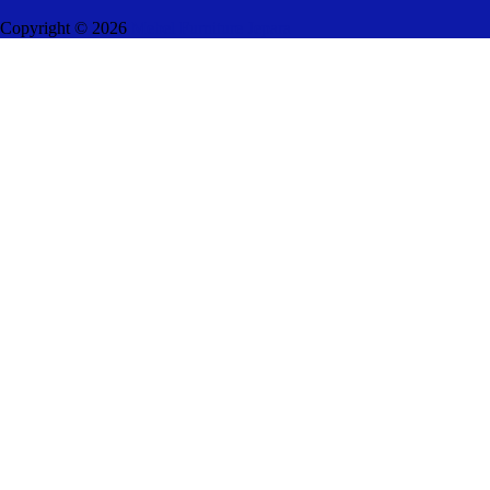
Copyright ©
2026
Mebel Furniture Jepara