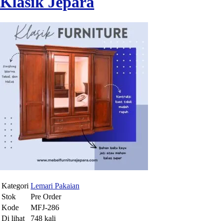
Klasik Jepara
Kategori
Lemari Pakaian
Stok
Pre Order
Kode
MFJ-286
Di lihat
748 kali