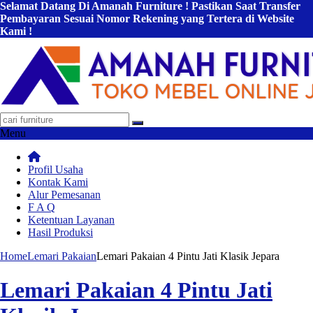
Selamat Datang Di Amanah Furniture ! Pastikan Saat Transfer
Pembayaran Sesuai Nomor Rekening yang Tertera di Website
Kami !
Menu
Profil Usaha
Kontak Kami
Alur Pemesanan
F A Q
Ketentuan Layanan
Hasil Produksi
Home
Lemari Pakaian
Lemari Pakaian 4 Pintu Jati Klasik Jepara
Lemari Pakaian 4 Pintu Jati