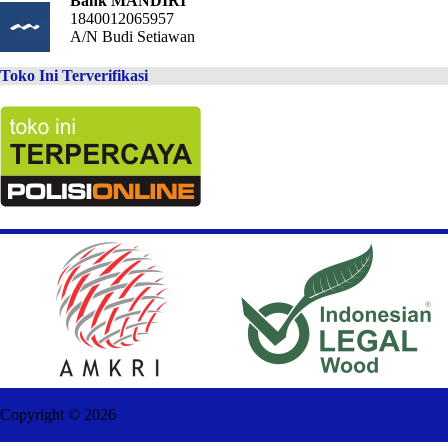
Bank MANDIRI
1840012065957
A/N Budi Setiawan
Toko Ini Terverifikasi
Copyright ©
2026
Mebel Furniture Jepara