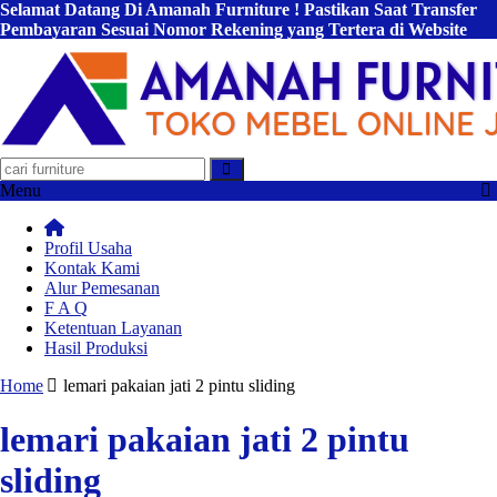
Selamat Datang Di Amanah Furniture ! Pastikan Saat Transfer
Pembayaran Sesuai Nomor Rekening yang Tertera di Website
Kami !
Menu
Profil Usaha
Kontak Kami
Alur Pemesanan
F A Q
Ketentuan Layanan
Hasil Produksi
Home
lemari pakaian jati 2 pintu sliding
lemari pakaian jati 2 pintu
sliding