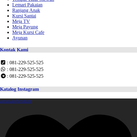
Lemari Pakaian
Ranjang Anak
Kursi Santai
Meja TV
Meja Payung
Meja Kursi Cafe
Ayunan
Kontak Kami
: 081-229-525-525
: 081-229-525-525
: 081-229-525-525
Katalog Instagram
amanahfurniture