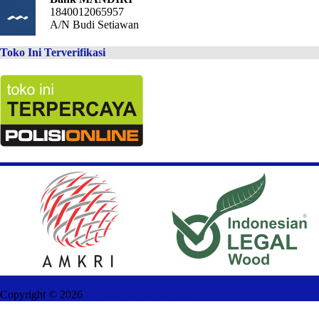
1840012065957
A/N Budi Setiawan
Toko Ini Terverifikasi
Copyright ©
2026
Mebel Furniture Jepara