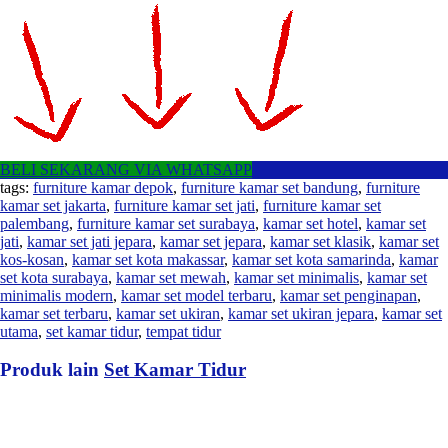
BELI SEKARANG VIA WHATSAPP
tags:
furniture kamar depok
,
furniture kamar set bandung
,
furniture
kamar set jakarta
,
furniture kamar set jati
,
furniture kamar set
palembang
,
furniture kamar set surabaya
,
kamar set hotel
,
kamar set
jati
,
kamar set jati jepara
,
kamar set jepara
,
kamar set klasik
,
kamar set
kos-kosan
,
kamar set kota makassar
,
kamar set kota samarinda
,
kamar
set kota surabaya
,
kamar set mewah
,
kamar set minimalis
,
kamar set
minimalis modern
,
kamar set model terbaru
,
kamar set penginapan
,
kamar set terbaru
,
kamar set ukiran
,
kamar set ukiran jepara
,
kamar set
utama
,
set kamar tidur
,
tempat tidur
Produk lain
Set Kamar Tidur