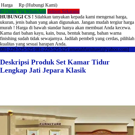
Harga
Rp (Hubungi Kami)
Order Via WhatsApp
Telpon Sekarang
HUBUNGI CS !
Silahkan tanyakan kepada kami mengenai harga,
ukuran, jenis bahan yang akan digunakan. Jangan mudah tergiur harga
murah ! Harga di bawah standar hanya akan membuat Anda kecewa.
Karna dari bahan kayu, kain, busa, bentuk barang, bahan warna
finishing sudah tidak sewajarnya. Jadilah pembeli yang cerdas, pilihlah
kualitas yang sesuai harapan Anda.
081-229-525-525
081-229-525-525
amanahfurniture[@yahoo.com]
Deskripsi Produk Set Kamar Tidur
Lengkap Jati Jepara Klasik