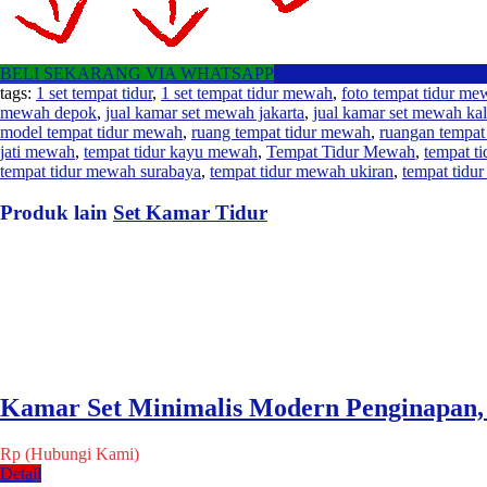
BELI SEKARANG VIA WHATSAPP
tags:
1 set tempat tidur
,
1 set tempat tidur mewah
,
foto tempat tidur me
mewah depok
,
jual kamar set mewah jakarta
,
jual kamar set mewah ka
model tempat tidur mewah
,
ruang tempat tidur mewah
,
ruangan tempat
jati mewah
,
tempat tidur kayu mewah
,
Tempat Tidur Mewah
,
tempat t
tempat tidur mewah surabaya
,
tempat tidur mewah ukiran
,
tempat tidu
Produk lain
Set Kamar Tidur
Kamar Set Minimalis Modern Penginapan,
Rp (Hubungi Kami)
Detail