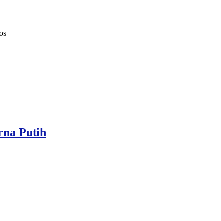
os
na Putih