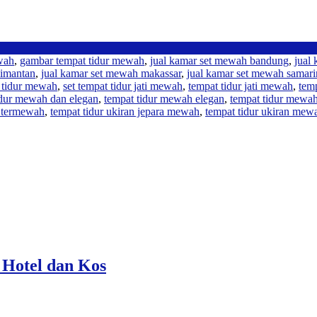
wah
,
gambar tempat tidur mewah
,
jual kamar set mewah bandung
,
jual
limantan
,
jual kamar set mewah makassar
,
jual kamar set mewah samar
 tidur mewah
,
set tempat tidur jati mewah
,
tempat tidur jati mewah
,
tem
idur mewah dan elegan
,
tempat tidur mewah elegan
,
tempat tidur mewah
r termewah
,
tempat tidur ukiran jepara mewah
,
tempat tidur ukiran mew
 Hotel dan Kos