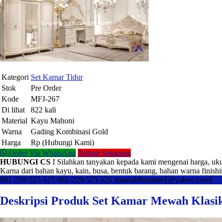
Kategori
Set Kamar Tidur
Stok
Pre Order
Kode
MFJ-267
Di lihat
822 kali
Material
Kayu Mahoni
Warna
Gading Kombinasi Gold
Harga
Rp (Hubungi Kami)
Order Via WhatsApp
Telpon Sekarang
HUBUNGI CS !
Silahkan tanyakan kepada kami mengenai harga, uku
Karna dari bahan kayu, kain, busa, bentuk barang, bahan warna finishi
081-229-525-525
081-229-525-525
amanahfurniture[@yahoo.com]
Deskripsi Produk Set Kamar Mewah Klasik