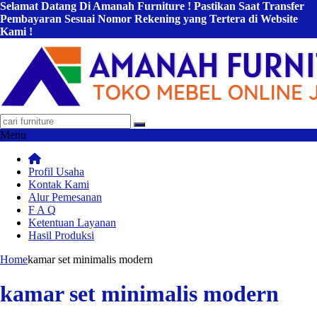
Selamat Datang Di Amanah Furniture ! Pastikan Saat Transfer
Pembayaran Sesuai Nomor Rekening yang Tertera di Website
Kami !
Menu
Profil Usaha
Kontak Kami
Alur Pemesanan
F A Q
Ketentuan Layanan
Hasil Produksi
Home
kamar set minimalis modern
kamar set minimalis modern