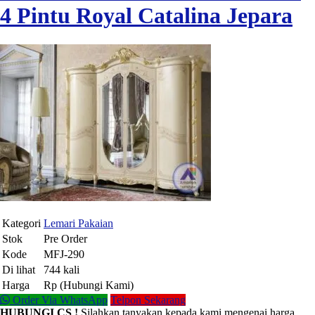
4 Pintu Royal Catalina Jepara
Kategori
Lemari Pakaian
Stok
Pre Order
Kode
MFJ-290
Di lihat
744 kali
Harga
Rp (Hubungi Kami)
Order Via WhatsApp
Telpon Sekarang
HUBUNGI CS !
Silahkan tanyakan kepada kami mengenai harga,