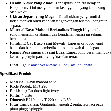
Desain Klasik yang Abadi:
Terinspirasi dari era kerajaan
Eropa, lemari ini menghadirkan keanggunan yang tak lekang
oleh waktu.
Ukiran Jepara yang Megah:
Detail ukiran yang rumit dan
indah menjadi bukti keahlian tangan-tangan terampil pengrajin
Jepara.
Material Kayu Mahoni Berkualitas Tinggi:
Kayu mahoni
solid menjamin ketahanan dan keindahan lemari ini selama
bertahun-tahun.
Finishing Cat Duco yang Mewah:
Lapisan cat duco yang
halus dan berkilau memberikan kesan mewah dan elegan.
Ruang Penyimpanan yang Luas:
Empat pintu besar membuka
ke ruang penyimpanan yang luas dan tertata rapi.
Lihat Juga:
Kamar Set Mewah Duco Catalina Jepara
Spesifikasi Produk:
Material:
Kayu mahoni solid
Kode Produk: MFJ-290
Finishing:
Cat duco light ivory
Pintu:
4 pintu
Dimensi:
P 210 cm x T 220 cm x L 50 cm
Fitur Tambahan:
Gantungan tengah 2 pintu, laci-laci pada
pintu pinggir-pinggir.