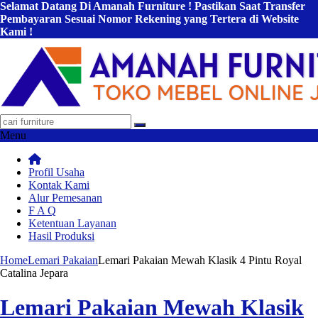
Selamat Datang Di Amanah Furniture ! Pastikan Saat Transfer
Pembayaran Sesuai Nomor Rekening yang Tertera di Website
Kami !
Menu
Profil Usaha
Kontak Kami
Alur Pemesanan
F A Q
Ketentuan Layanan
Hasil Produksi
Home
Lemari Pakaian
Lemari Pakaian Mewah Klasik 4 Pintu Royal
Catalina Jepara
Lemari Pakaian Mewah Klasik