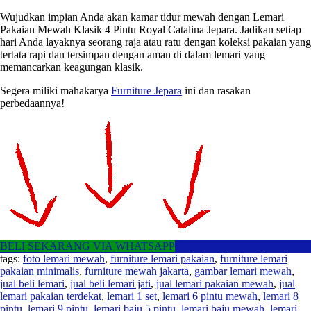
Wujudkan impian Anda akan kamar tidur mewah dengan Lemari
Pakaian Mewah Klasik 4 Pintu Royal Catalina Jepara. Jadikan setiap
hari Anda layaknya seorang raja atau ratu dengan koleksi pakaian yang
tertata rapi dan tersimpan dengan aman di dalam lemari yang
memancarkan keagungan klasik.
Segera miliki mahakarya
Furniture Jepara
ini dan rasakan
perbedaannya!
BELI SEKARANG VIA WHATSAPP
tags:
foto lemari mewah
,
furniture lemari pakaian
,
furniture lemari
pakaian minimalis
,
furniture mewah jakarta
,
gambar lemari mewah
,
jual beli lemari
,
jual beli lemari jati
,
jual lemari pakaian mewah
,
jual
lemari pakaian terdekat
,
lemari 1 set
,
lemari 6 pintu mewah
,
lemari 8
pintu
,
lemari 9 pintu
,
lemari baju 5 pintu
,
lemari baju mewah
,
lemari