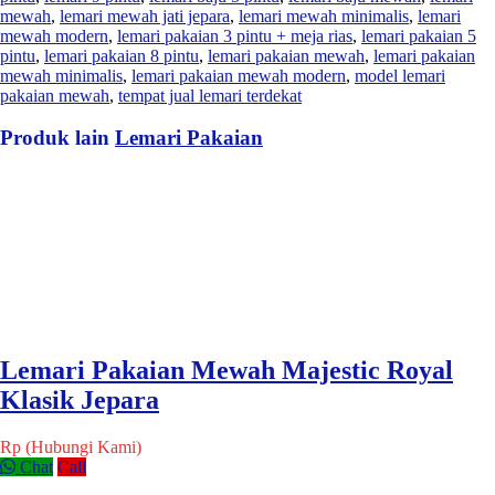
mewah
,
lemari mewah jati jepara
,
lemari mewah minimalis
,
lemari
mewah modern
,
lemari pakaian 3 pintu + meja rias
,
lemari pakaian 5
pintu
,
lemari pakaian 8 pintu
,
lemari pakaian mewah
,
lemari pakaian
mewah minimalis
,
lemari pakaian mewah modern
,
model lemari
pakaian mewah
,
tempat jual lemari terdekat
Produk lain
Lemari Pakaian
Lemari Pakaian Mewah Majestic Royal
Klasik Jepara
Rp (Hubungi Kami)
Chat
Call