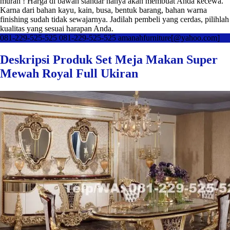
murah ! Harga di bawah standar hanya akan membuat Anda kecewa.
Karna dari bahan kayu, kain, busa, bentuk barang, bahan warna
finishing sudah tidak sewajarnya. Jadilah pembeli yang cerdas, pilihlah
kualitas yang sesuai harapan Anda.
081-229-525-525
081-229-525-525
amanahfurniture[@yahoo.com]
Deskripsi Produk Set Meja Makan Super
Mewah Royal Full Ukiran