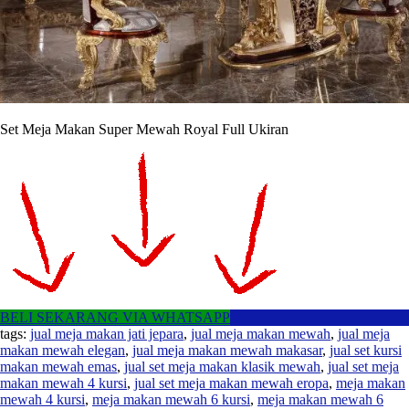
Set Meja Makan Super Mewah Royal Full Ukiran
BELI SEKARANG VIA WHATSAPP
tags:
jual meja makan jati jepara
,
jual meja makan mewah
,
jual meja
makan mewah elegan
,
jual meja makan mewah makasar
,
jual set kursi
makan mewah emas
,
jual set meja makan klasik mewah
,
jual set meja
makan mewah 4 kursi
,
jual set meja makan mewah eropa
,
meja makan
mewah 4 kursi
,
meja makan mewah 6 kursi
,
meja makan mewah 6