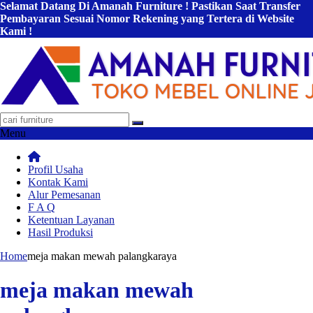
Selamat Datang Di Amanah Furniture ! Pastikan Saat Transfer
Pembayaran Sesuai Nomor Rekening yang Tertera di Website
Kami !
Menu
Profil Usaha
Kontak Kami
Alur Pemesanan
F A Q
Ketentuan Layanan
Hasil Produksi
Home
meja makan mewah palangkaraya
meja makan mewah