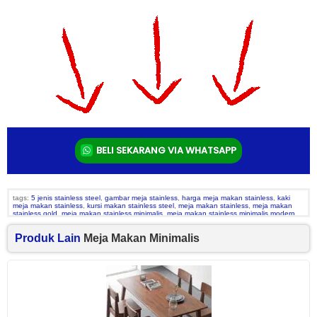
BELI SEKARANG VIA WHATSAPP
tags:
5 jenis stainless steel
,
gambar meja stainless
,
harga meja makan stainless
,
kaki
meja makan stainless
,
kursi makan stainless steel
,
meja makan stainless
,
meja makan
stainless gold
,
meja makan stainless minimalis
,
meja makan stainless minimalis modern
,
meja makan stainless murah
,
meja makan stainless steel
,
meja makan stenlis dan
harganya
,
meja stainless makassar
,
meja stainless steel untuk kitchen
,
rangka meja
Produk Lain
Meja Makan Minimalis
stainless