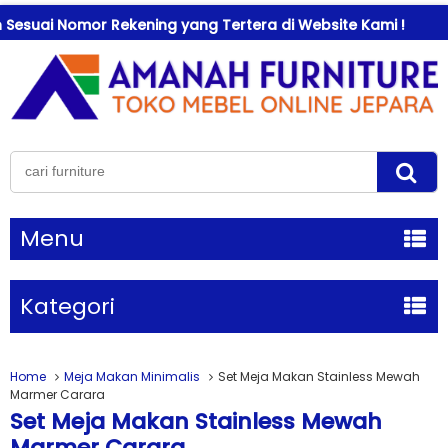
i Nomor Rekening yang Tertera di Website Kami !
Sel
Menu
Kategori
Home
Meja Makan Minimalis
Set Meja Makan Stainless Mewah
Marmer Carara
Set Meja Makan Stainless Mewah
Marmer Carara