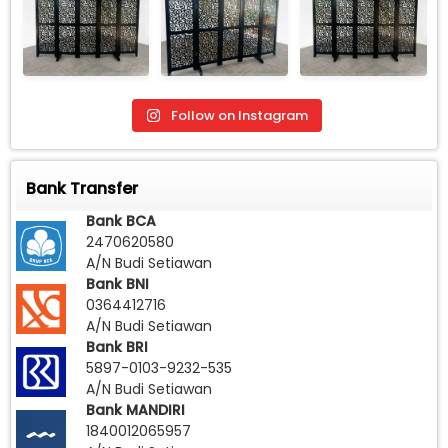
Follow on Instagram
Bank Transfer
Bank BCA
2470620580
A/N Budi Setiawan
Bank BNI
0364412716
A/N Budi Setiawan
Bank BRI
5897-0103-9232-535
A/N Budi Setiawan
Bank MANDIRI
1840012065957