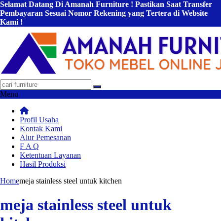
Selamat Datang Di Amanah Furniture ! Pastikan Saat Transfer
Pembayaran Sesuai Nomor Rekening yang Tertera di Website
Kami !
Menu
Profil Usaha
Kontak Kami
Alur Pemesanan
F A Q
Ketentuan Layanan
Hasil Produksi
Home
meja stainless steel untuk kitchen
meja stainless steel untuk