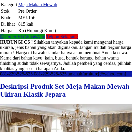
Kategori
Meja Makan Mewah
Stok
Pre Order
Kode
MFJ-156
Di lihat
815 kali
Harga
Rp (Hubungi Kami)
Order Via WhatsApp
Telpon Sekarang
HUBUNGI CS !
Silahkan tanyakan kepada kami mengenai harga,
ukuran, jenis bahan yang akan digunakan. Jangan mudah tergiur harga
murah ! Harga di bawah standar hanya akan membuat Anda kecewa.
Karna dari bahan kayu, kain, busa, bentuk barang, bahan warna
finishing sudah tidak sewajarnya. Jadilah pembeli yang cerdas, pilihlah
kualitas yang sesuai harapan Anda.
081-229-525-525
081-229-525-525
amanahfurniture[@yahoo.com]
Deskripsi Produk Set Meja Makan Mewah
Ukiran Klasik Jepara