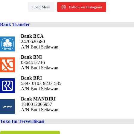
Load More
Follow on Instagram
Bank Transfer
Bank BCA
2470620580
A/N Budi Setiawan
Bank BNI
0364412716
A/N Budi Setiawan
Bank BRI
5897-0103-9232-535
A/N Budi Setiawan
Bank MANDIRI
1840012065957
A/N Budi Setiawan
Toko Ini Terverifikasi