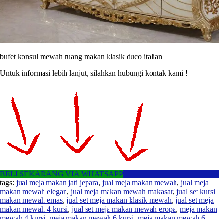
bufet konsul mewah ruang makan klasik duco italian
Untuk informasi lebih lanjut, silahkan hubungi kontak kami !
BELI SEKARANG VIA WHATSAPP
tags:
jual meja makan jati jepara
,
jual meja makan mewah
,
jual meja
makan mewah elegan
,
jual meja makan mewah makasar
,
jual set kursi
makan mewah emas
,
jual set meja makan klasik mewah
,
jual set meja
makan mewah 4 kursi
,
jual set meja makan mewah eropa
,
meja makan
mewah 4 kursi
,
meja makan mewah 6 kursi
,
meja makan mewah 6