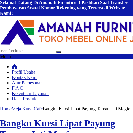
Selamat Datang Di Amanah Furniture ! Pastikan Saat Transfer
Pembayaran Sesuai Nomor Rekening yang Tertera di Website
Kami !
Menu
Profil Usaha
Kontak Kami
Alur Pemesanan
F A Q
Ketentuan Layanan
Hasil Produksi
Home
Meja Kursi Cafe
Bangku Kursi Lipat Payung Taman Jati Magic
Bangku Kursi Lipat Payung