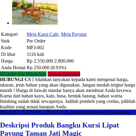
Kategori
Meja Kursi Cafe
,
Meja Payung
Stok
Pre Order
Kode
MFJ-002
Di lihat
1116 kali
Harga
Rp 2.550.000
2.800.000
Anda Hemat
Rp 250.000 (8.93%)
Order Via WhatsApp
Telpon Sekarang
HUBUNGI CS !
Silahkan tanyakan kepada kami mengenai harga,
ukuran, jenis bahan yang akan digunakan. Jangan mudah tergiur harga
murah ! Harga di bawah standar hanya akan membuat Anda kecewa.
Karna dari bahan kayu, kain, busa, bentuk barang, bahan warna
finishing sudah tidak sewajarnya. Jadilah pembeli yang cerdas, pilihlah
kualitas yang sesuai harapan Anda.
081-229-525-525
081-229-525-525
amanahfurniture[@yahoo.com]
Deskripsi Produk Bangku Kursi Lipat
Payung Taman Jati Magic