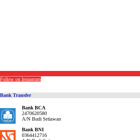
Follow on Instagram
Bank Transfer
Bank BCA
2470620580
A/N Budi Setiawan
Bank BNI
0364412716