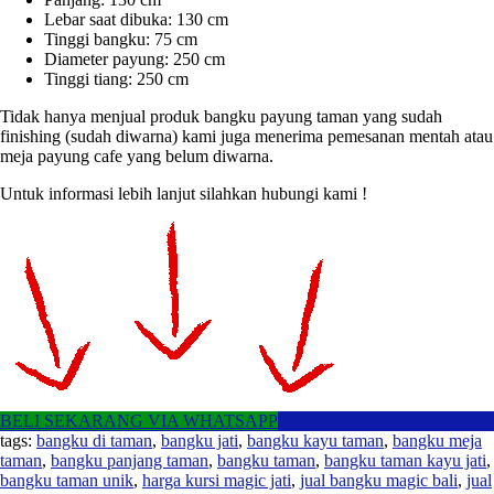
Lebar saat dibuka: 130 cm
Tinggi bangku: 75 cm
Diameter payung: 250 cm
Tinggi tiang: 250 cm
Tidak hanya menjual produk bangku payung taman yang sudah
finishing (sudah diwarna) kami juga menerima pemesanan mentah atau
meja payung cafe yang belum diwarna.
Untuk informasi lebih lanjut silahkan hubungi kami !
BELI SEKARANG VIA WHATSAPP
tags:
bangku di taman
,
bangku jati
,
bangku kayu taman
,
bangku meja
taman
,
bangku panjang taman
,
bangku taman
,
bangku taman kayu jati
,
bangku taman unik
,
harga kursi magic jati
,
jual bangku magic bali
,
jual