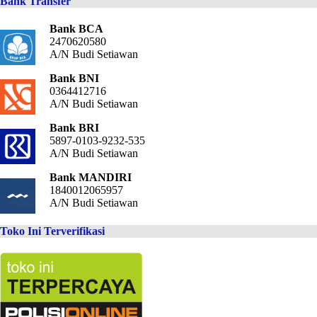
Bank Transfer
Bank BCA
2470620580
A/N Budi Setiawan
Bank BNI
0364412716
A/N Budi Setiawan
Bank BRI
5897-0103-9232-535
A/N Budi Setiawan
Bank MANDIRI
1840012065957
A/N Budi Setiawan
Toko Ini Terverifikasi