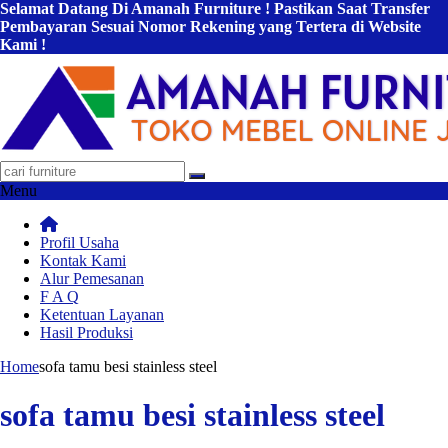
Selamat Datang Di Amanah Furniture ! Pastikan Saat Transfer
Pembayaran Sesuai Nomor Rekening yang Tertera di Website
Kami !
Menu
Profil Usaha
Kontak Kami
Alur Pemesanan
F A Q
Ketentuan Layanan
Hasil Produksi
Home
sofa tamu besi stainless steel
sofa tamu besi stainless steel