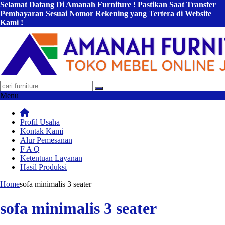
Selamat Datang Di Amanah Furniture ! Pastikan Saat Transfer
Pembayaran Sesuai Nomor Rekening yang Tertera di Website
Kami !
Menu
Profil Usaha
Kontak Kami
Alur Pemesanan
F A Q
Ketentuan Layanan
Hasil Produksi
Home
sofa minimalis 3 seater
sofa minimalis 3 seater