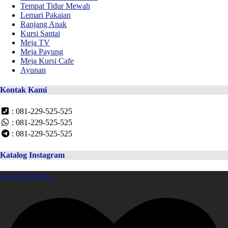
Tempat Tidur Mewah
Lemari Pakaian
Ranjang Anak
Kursi Santai
Meja TV
Meja Payung
Meja Kursi Cafe
Ayunan
Kontak Kami
: 081-229-525-525
: 081-229-525-525
: 081-229-525-525
Katalog Instagram
amanahfurniture