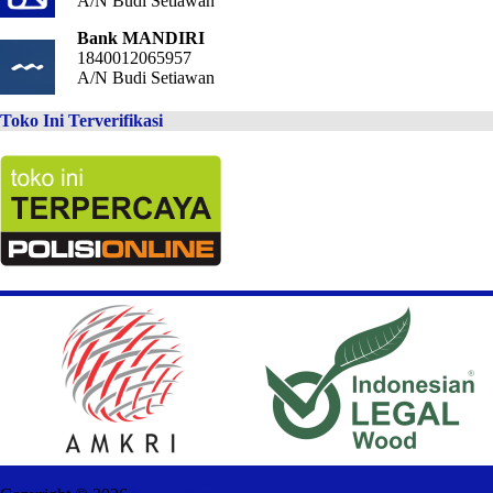
A/N Budi Setiawan
Bank MANDIRI
1840012065957
A/N Budi Setiawan
Toko Ini Terverifikasi