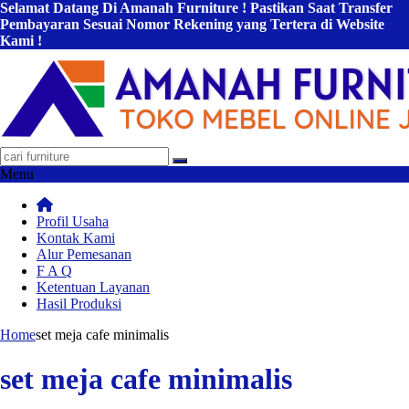
Selamat Datang Di Amanah Furniture ! Pastikan Saat Transfer
Pembayaran Sesuai Nomor Rekening yang Tertera di Website
Kami !
Menu
Profil Usaha
Kontak Kami
Alur Pemesanan
F A Q
Ketentuan Layanan
Hasil Produksi
Home
set meja cafe minimalis
set meja cafe minimalis