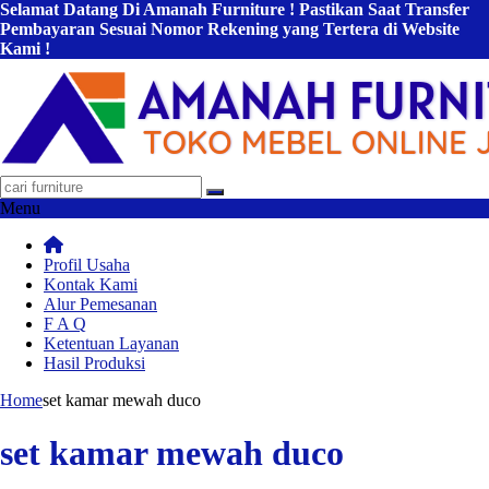
Selamat Datang Di Amanah Furniture ! Pastikan Saat Transfer
Pembayaran Sesuai Nomor Rekening yang Tertera di Website
Kami !
Menu
Profil Usaha
Kontak Kami
Alur Pemesanan
F A Q
Ketentuan Layanan
Hasil Produksi
Home
set kamar mewah duco
set kamar mewah duco