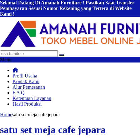
Selamat Datang Di Amanah Furniture ! Pastikan Saat Transfer
Pembayaran Sesuai Nomor Rekening yang Tertera di Website
Kami !
Menu
Profil Usaha
Kontak Kami
Alur Pemesanan
F A Q
Ketentuan Layanan
Hasil Produksi
Home
satu set meja cafe jepara
satu set meja cafe jepara