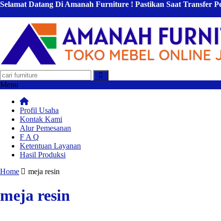
Selamat Datang Di Amanah Furniture ! Pastikan Saat Transfer 
Menu
Profil Usaha
Kontak Kami
Alur Pemesanan
F A Q
Ketentuan Layanan
Hasil Produksi
Home
meja resin
meja resin