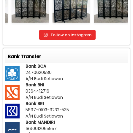
Follow on Instagram
Bank Transfer
Bank BCA
2470620580
A/N Budi Setiawan
Bank BNI
0364412716
A/N Budi Setiawan
Bank BRI
5897-0103-9232-535
A/N Budi Setiawan
Bank MANDIRI
1840012065957