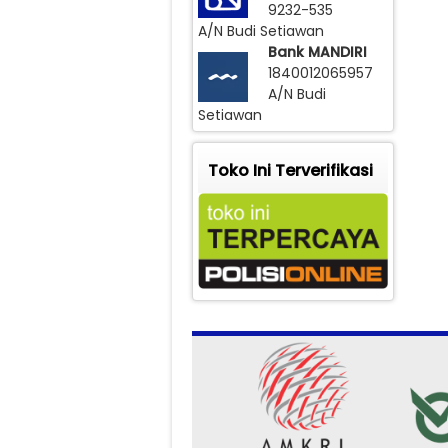
9232-535
A/N Budi Setiawan
Bank MANDIRI
1840012065957
A/N Budi
Setiawan
Toko Ini Terverifikasi