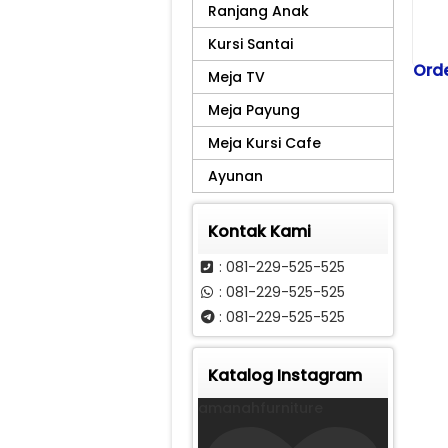
Ranjang Anak
Kursi Santai
Orde
Meja TV
Tel
Meja Payung
081
Meja Kursi Cafe
Kiri
Scr
Ayunan
Ko
Kontak Kami
: 081-229-525-525
Na
: 081-229-525-525
Bar
: 081-229-525-525
Katalog Instagram
Har
amanahfurniture