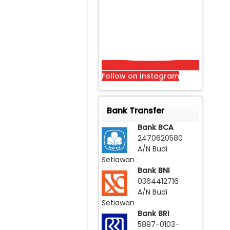
Follow on Instagram
Bank Transfer
Bank BCA
2470620580
A/N Budi
Setiawan
Bank BNI
0364412716
A/N Budi
Setiawan
Bank BRI
5897-0103-