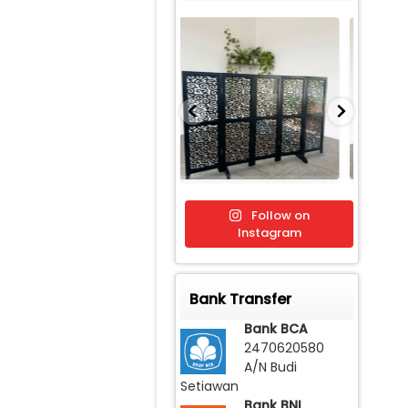
Follow on
Instagram
Bank Transfer
Bank BCA
2470620580
A/N Budi
Setiawan
Bank BNI