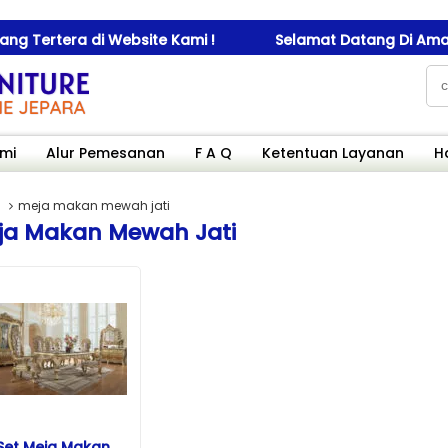
rtera di Website Kami !
Selamat Datang Di Amanah Fu
mi
Alur Pemesanan
F A Q
Ketentuan Layanan
H
meja makan mewah jati
ja Makan Mewah Jati
Set Meja Makan