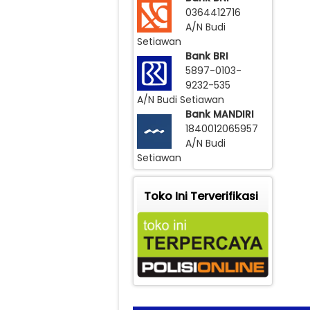
0364412716
A/N Budi
Setiawan
Bank BRI
5897-0103-
9232-535
A/N Budi Setiawan
Bank MANDIRI
1840012065957
A/N Budi
Setiawan
Toko Ini Terverifikasi