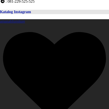
: 081-229-525-525
Katalog Instagram
amanahfurniture