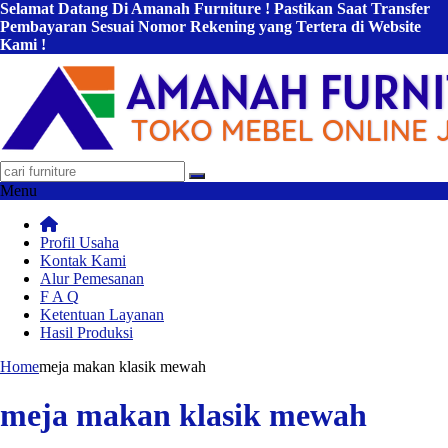
Selamat Datang Di Amanah Furniture ! Pastikan Saat Transfer
Pembayaran Sesuai Nomor Rekening yang Tertera di Website
Kami !
Menu
Profil Usaha
Kontak Kami
Alur Pemesanan
F A Q
Ketentuan Layanan
Hasil Produksi
Home
meja makan klasik mewah
meja makan klasik mewah