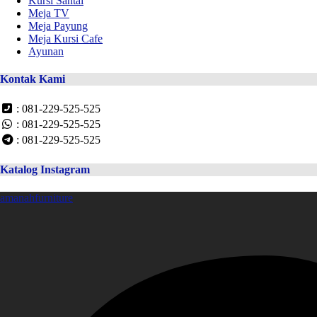
Kursi Santai
Meja TV
Meja Payung
Meja Kursi Cafe
Ayunan
Kontak Kami
: 081-229-525-525
: 081-229-525-525
: 081-229-525-525
Katalog Instagram
amanahfurniture