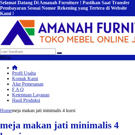
Selamat Datang Di Amanah Furniture ! Pastikan Saat Transfer
Pembayaran Sesuai Nomor Rekening yang Tertera di Website
Kami !
Menu
Profil Usaha
Kontak Kami
Alur Pemesanan
F A Q
Ketentuan Layanan
Hasil Produksi
Home
meja makan jati minimalis 4 kursi
meja makan jati minimalis 4