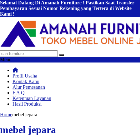
Selamat Datang Di Amanah Furniture ! Pastikan Saat Transfer
Pembayaran Sesuai Nomor Rekening yang Tertera di Website
Kami !
Menu
Profil Usaha
Kontak Kami
Alur Pemesanan
F A Q
Ketentuan Layanan
Hasil Produksi
Home
mebel jepara
mebel jepara