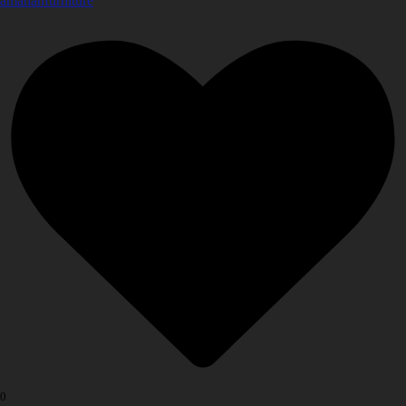
amanahfurniture
0