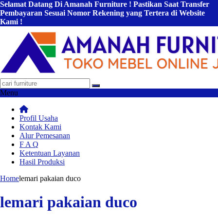
Selamat Datang Di Amanah Furniture ! Pastikan Saat Transfer
Pembayaran Sesuai Nomor Rekening yang Tertera di Website
Kami !
Menu
Profil Usaha
Kontak Kami
Alur Pemesanan
F A Q
Ketentuan Layanan
Hasil Produksi
Home
lemari pakaian duco
lemari pakaian duco