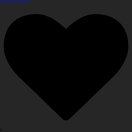
amanahfurniture
0