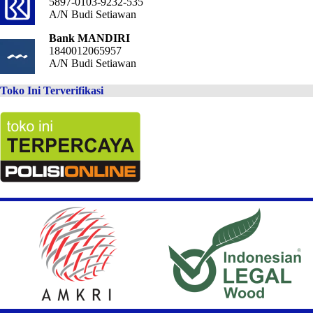
5897-0103-9232-535
A/N Budi Setiawan
Bank MANDIRI
1840012065957
A/N Budi Setiawan
Toko Ini Terverifikasi