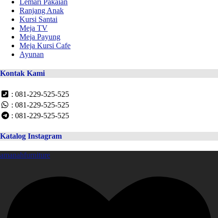
Lemari Pakaian
Ranjang Anak
Kursi Santai
Meja TV
Meja Payung
Meja Kursi Cafe
Ayunan
Kontak Kami
: 081-229-525-525
: 081-229-525-525
: 081-229-525-525
Katalog Instagram
amanahfurniture