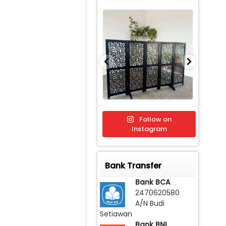
Follow on
Instagram
Bank Transfer
Bank BCA
2470620580
A/N Budi
Setiawan
Bank BNI