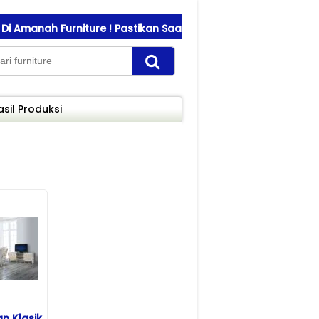
nah Furniture ! Pastikan Saat Transfer Pembayaran Sesuai 
asil Produksi
n Klasik