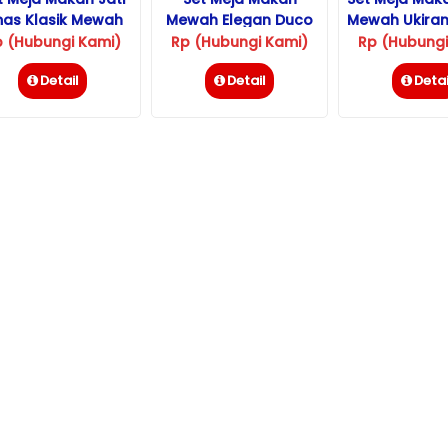
as Klasik Mewah
Mewah Elegan Duco
Mewah Ukiran
Ukiran Jepara
Putih
p (Hubungi Kami)
Rp (Hubungi Kami)
Rp (Hubungi
Detail
Detail
Detai