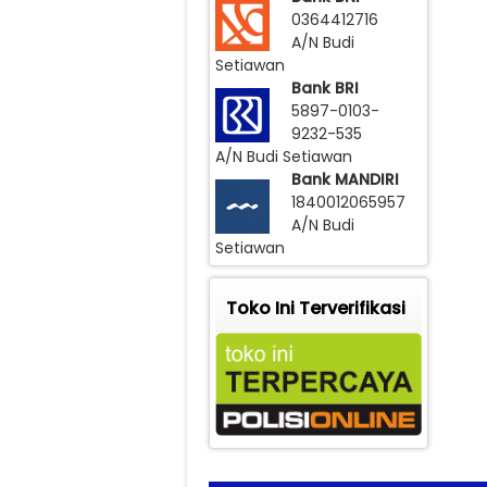
0364412716
A/N Budi
Setiawan
Bank BRI
5897-0103-
9232-535
A/N Budi Setiawan
Bank MANDIRI
1840012065957
A/N Budi
Setiawan
Toko Ini Terverifikasi