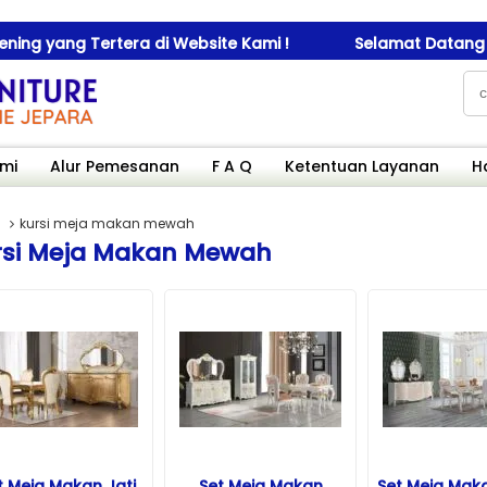
yang Tertera di Website Kami !
Selamat Datang Di Ama
mi
Alur Pemesanan
F A Q
Ketentuan Layanan
H
kursi meja makan mewah
rsi Meja Makan Mewah
t Meja Makan Jati
Set Meja Makan
Set Meja Maka