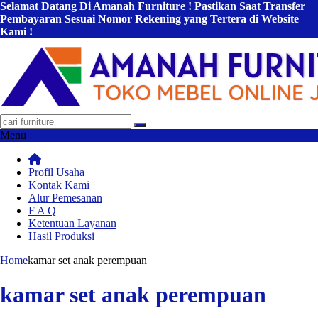
Selamat Datang Di Amanah Furniture ! Pastikan Saat Transfer
Pembayaran Sesuai Nomor Rekening yang Tertera di Website
Kami !
Menu
Profil Usaha
Kontak Kami
Alur Pemesanan
F A Q
Ketentuan Layanan
Hasil Produksi
Home
kamar set anak perempuan
kamar set anak perempuan