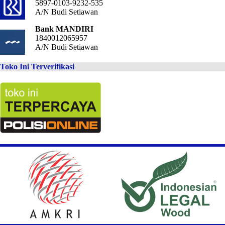
5897-0103-9232-535
A/N Budi Setiawan
Bank MANDIRI
1840012065957
A/N Budi Setiawan
Toko Ini Terverifikasi