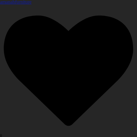
amanahfurniture
0