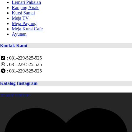
Lemari Pakaian
Ranjang Anak
Kursi Santai
Meja TV
Meja Payung
Meja Kursi Cafe
Ayunan
Kontak Kami
: 081-229-525-525
: 081-229-525-525
: 081-229-525-525
Katalog Instagram
amanahfurniture