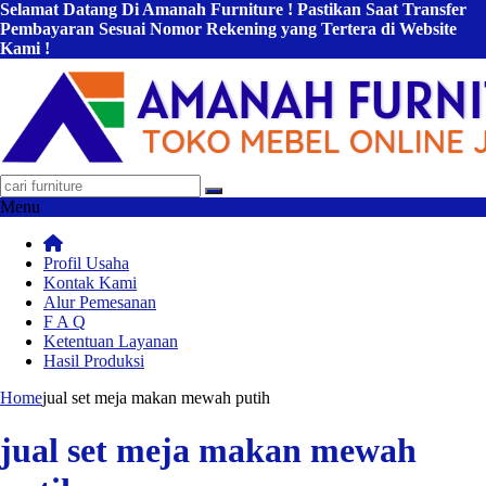
Selamat Datang Di Amanah Furniture ! Pastikan Saat Transfer
Pembayaran Sesuai Nomor Rekening yang Tertera di Website
Kami !
Menu
Profil Usaha
Kontak Kami
Alur Pemesanan
F A Q
Ketentuan Layanan
Hasil Produksi
Home
jual set meja makan mewah putih
jual set meja makan mewah