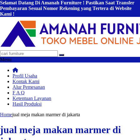
Selamat Datang Di Amanah Furniture ! Pastikan Saat Transfer
Pembayaran Sesuai Nomor Rekening yang Tertera di Website
Kami !
Menu
Profil Usaha
Kontak Kami
Alur Pemesanan
F A Q
Ketentuan Layanan
Hasil Produksi
Home
jual meja makan marmer di jakarta
jual meja makan marmer di