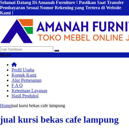
Selamat Datang Di Amanah Furniture ! Pastikan Saat Transfer
Pembayaran Sesuai Nomor Rekening yang Tertera di Website
Kami !
Menu
Profil Usaha
Kontak Kami
Alur Pemesanan
F A Q
Ketentuan Layanan
Hasil Produksi
Home
jual kursi bekas cafe lampung
jual kursi bekas cafe lampung