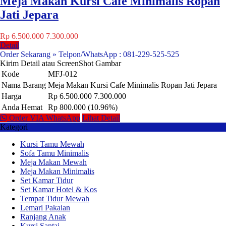
Meja Makan Kursi Cafe Minimalis Ropan
Jati Jepara
Rp 6.500.000
7.300.000
Detail
Order Sekarang » Telpon/WhatsApp : 081-229-525-525
Kirim Detail atau ScreenShot Gambar
Kode
MFJ-012
Nama Barang
Meja Makan Kursi Cafe Minimalis Ropan Jati Jepara
Harga
Rp 6.500.000
7.300.000
Anda Hemat
Rp 800.000 (10.96%)
Order VIA WhatsApp
Lihat Detail
Kategori
Kursi Tamu Mewah
Sofa Tamu Minimalis
Meja Makan Mewah
Meja Makan Minimalis
Set Kamar Tidur
Set Kamar Hotel & Kos
Tempat Tidur Mewah
Lemari Pakaian
Ranjang Anak
Kursi Santai