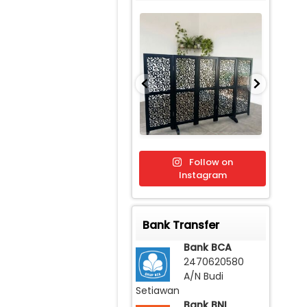
Follow on
Instagram
Bank Transfer
Bank BCA
2470620580
A/N Budi
Setiawan
Bank BNI