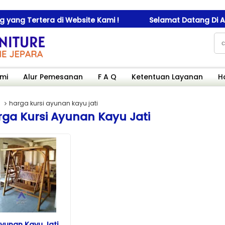
 Tertera di Website Kami !
Selamat Datang Di Amanah
mi
Alur Pemesanan
F A Q
Ketentuan Layanan
H
harga kursi ayunan kayu jati
ga Kursi Ayunan Kayu Jati
yunan Kayu Jati