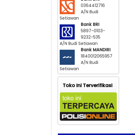
0364412716
A/N Budi
Setiawan
Bank BRI
5897-0103-
9232-535
A/N Budi Setiawan
Bank MANDIRI
1840012065957
A/N Budi
Setiawan
Toko Ini Terverifikasi