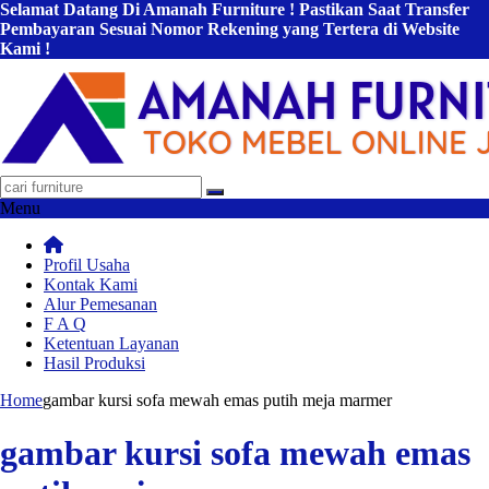
Selamat Datang Di Amanah Furniture ! Pastikan Saat Transfer
Pembayaran Sesuai Nomor Rekening yang Tertera di Website
Kami !
Menu
Profil Usaha
Kontak Kami
Alur Pemesanan
F A Q
Ketentuan Layanan
Hasil Produksi
Home
gambar kursi sofa mewah emas putih meja marmer
gambar kursi sofa mewah emas