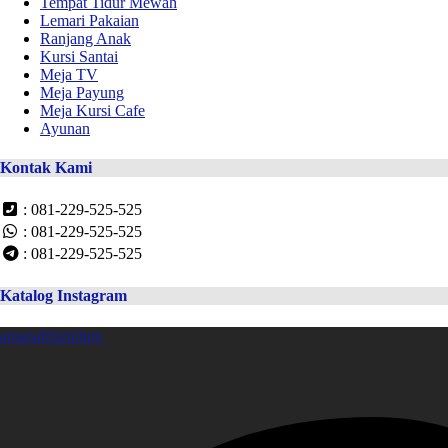
Tempat Tidur Mewah
Lemari Pakaian
Ranjang Anak
Kursi Santai
Meja TV
Meja Payung
Meja Kursi Cafe
Ayunan
Kontak Kami
: 081-229-525-525
: 081-229-525-525
: 081-229-525-525
Katalog Instagram
amanahfurniture