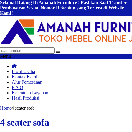
Selamat Datang Di Amanah Furniture ! Pastikan Saat Transfer
Pembayaran Sesuai Nomor Rekening yang Tertera di Website
Kami !
Menu
Profil Usaha
Kontak Kami
Alur Pemesanan
F A Q
Ketentuan Layanan
Hasil Produksi
Home
4 seater sofa
4 seater sofa